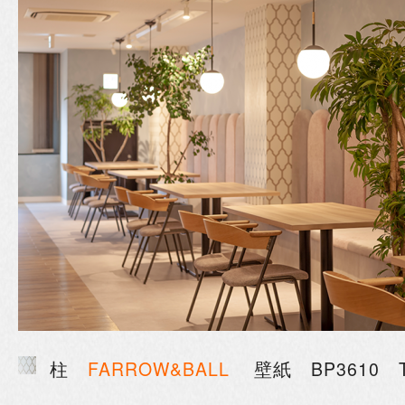
柱
FARROW&BALL
壁紙 BP3610 Tes