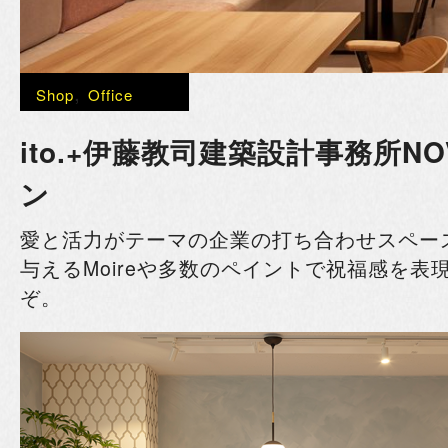
,
Shop
Office
ito.+伊藤教司建築設計事務所
NO
ン
愛と活力がテーマの
企業の打ち合わせスペー
与えるMoireや多数のペイントで祝福感を表
ぞ。