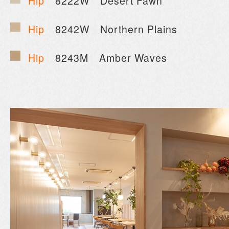
Hip
8222W Desert Fawn
Hip
8242W Northern Plains
Hip
8243M Amber Waves