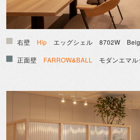
右壁
Hip
エッグシェル 8702W Beige 
正面壁
FARROW&BALL
モダンエマルション