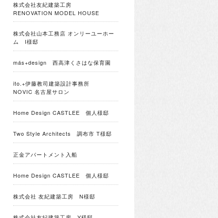
株式会社友紀建築工房
RENOVATION MODEL HOUSE
株式会社山本工務店 オンリーユーホー
ム I様邸
más+design 西高津くさはな保育園
ito.+伊藤教司建築設計事務所
NOVIC 名古屋サロン
Home Design CASTLEE 個人様邸
Two Style Architects 調布市 T様邸
正金アパートメント入船
Home Design CASTLEE 個人様邸
株式会社 友紀建築工房 N様邸
株式会社友紀建築工房 Y様邸