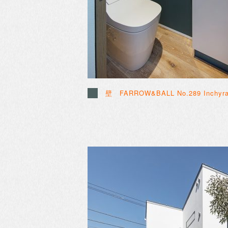
壁
FARROW&BALL
No.289 Inchyr