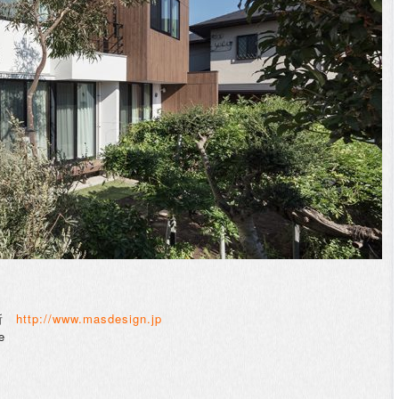
所
http://www.masdesign.jp
e