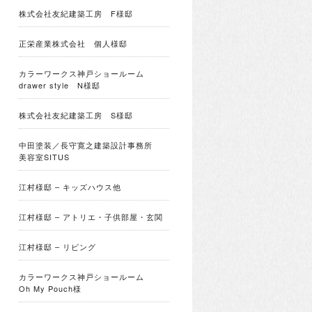
株式会社友紀建築工房 F様邸
正栄産業株式会社 個人様邸
カラーワークス神戸ショールーム
drawer style N様邸
株式会社友紀建築工房 S様邸
中田塗装／長守寛之建築設計事務所
美容室SITUS
江村様邸 – キッズハウス他
江村様邸 – アトリエ・子供部屋・玄関
江村様邸 – リビング
カラーワークス神戸ショールーム
Oh My Pouch様