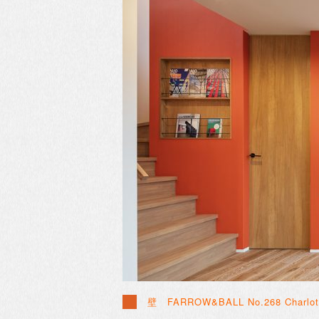
壁
FARROW&BALL
No.268 Charlot