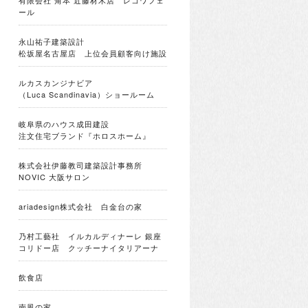
有限会社 角本 近藤材木店 レコワフェ
ール
永山祐子建築設計
松坂屋名古屋店 上位会員顧客向け施設
ルカスカンジナビア
（Luca Scandinavia）ショールーム
岐阜県のハウス成田建設
注文住宅ブランド『ホロスホーム』
株式会社伊藤教司建築設計事務所
NOVIC 大阪サロン
ariadesign株式会社 白金台の家
乃村工藝社 イルカルディナーレ 銀座
コリドー店 クッチーナイタリアーナ
飲食店
南風の家