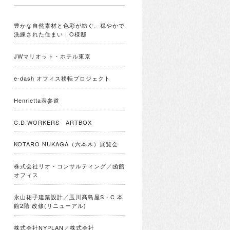
豊かな自然素材と色彩が紡ぐ、穏やかで
洗練された住まい｜O様邸
JWマリオット・ホテル東京
e-dash オフィス移転プロジェクト
Henrietta表参道
C.D.WORKERS ARTBOX
KOTARO NUKAGA（六本木）展覧会
株式会社リオ・コンサルティング／函館
オフィス
永山祐子建築設計／玉川髙島屋S・C 本
館2階 改修(リニューアル)
株式会社NYPLAN／株式会社