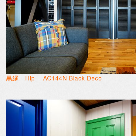
黒縁 Hip AC144N Black Deco