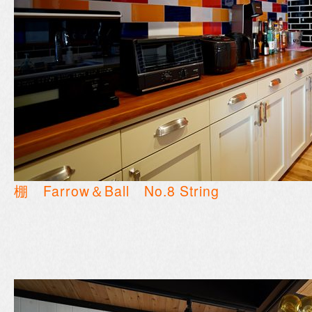
棚 Farrow＆Ball No.8 String