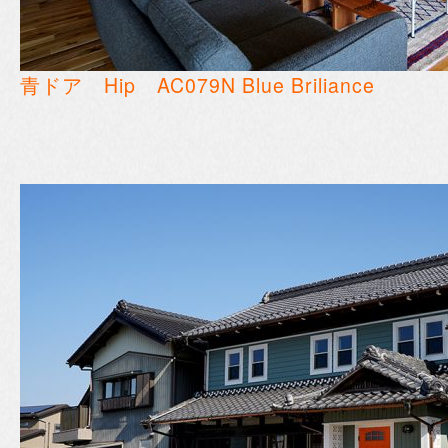
青ドア Hip AC079N Blue Briliance