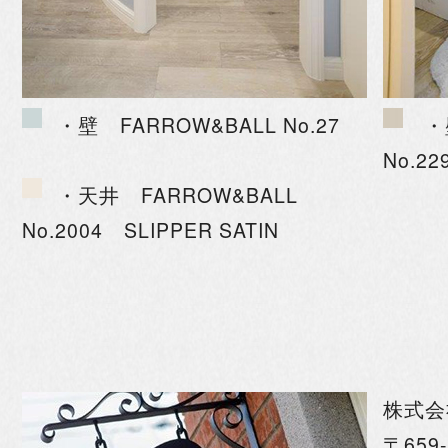
・壁 FARROW&BALL No.27
・
No.22
・天井 FARROW&BALL
No.2004 SLIPPER SATIN
株式会
〒659