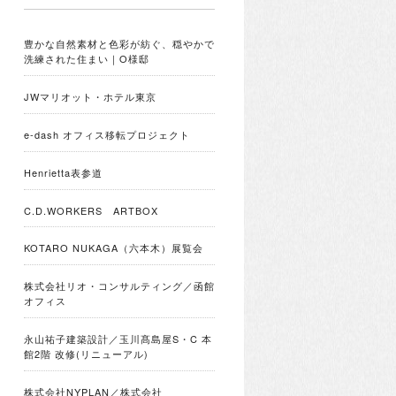
豊かな自然素材と色彩が紡ぐ、穏やかで
洗練された住まい｜O様邸
JWマリオット・ホテル東京
e-dash オフィス移転プロジェクト
Henrietta表参道
C.D.WORKERS ARTBOX
KOTARO NUKAGA（六本木）展覧会
株式会社リオ・コンサルティング／函館
オフィス
永山祐子建築設計／玉川髙島屋S・C 本
館2階 改修(リニューアル)
株式会社NYPLAN／株式会社