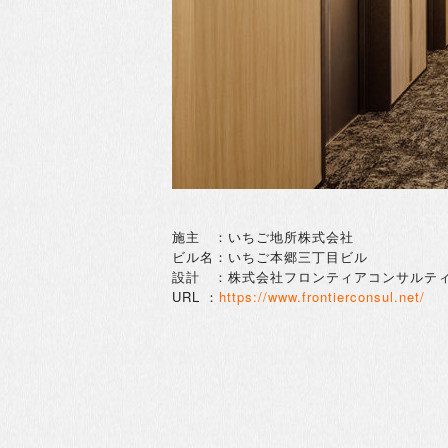
施主 ：いちご地所株式会社
ビル名：いちご本郷三丁目ビル
設計 ：株式会社フロンティアコンサルテ
URL ：
https://www.frontierconsul.net/