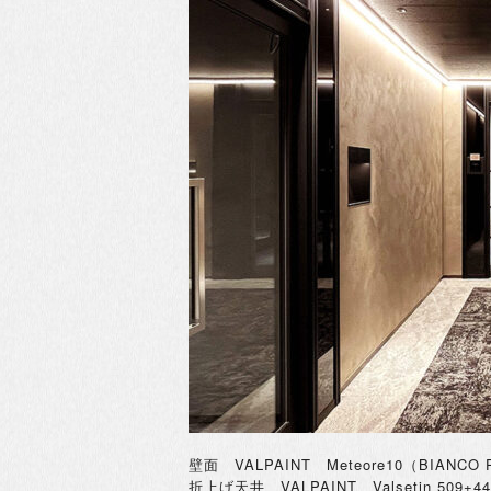
壁面 VALPAINT M
eteore10（BIAN
折上げ天井 VALPAINT Valsetin 509+44