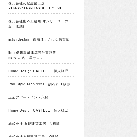
株式会社友紀建築工房
RENOVATION MODEL HOUSE
株式会社山本工務店 オンリーユーホー
ム I様邸
más+design 西高津くさはな保育園
ito.+伊藤教司建築設計事務所
NOVIC 名古屋サロン
Home Design CASTLEE 個人様邸
Two Style Architects 調布市 T様邸
正金アパートメント入船
Home Design CASTLEE 個人様邸
株式会社 友紀建築工房 N様邸
株式会社友紀建築工房 Y様邸