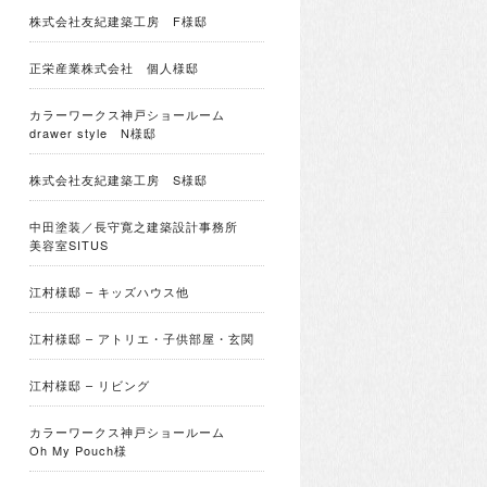
株式会社友紀建築工房 F様邸
正栄産業株式会社 個人様邸
カラーワークス神戸ショールーム
drawer style N様邸
株式会社友紀建築工房 S様邸
中田塗装／長守寛之建築設計事務所
美容室SITUS
江村様邸 – キッズハウス他
江村様邸 – アトリエ・子供部屋・玄関
江村様邸 – リビング
カラーワークス神戸ショールーム
Oh My Pouch様