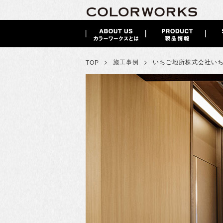
>
>
施工事例
いちご地所株式会社
い
TOP