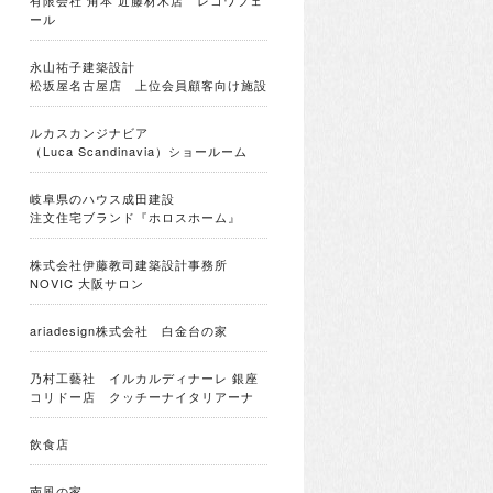
有限会社 角本 近藤材木店 レコワフェ
ール
永山祐子建築設計
松坂屋名古屋店 上位会員顧客向け施設
ルカスカンジナビア
（Luca Scandinavia）ショールーム
岐阜県のハウス成田建設
注文住宅ブランド『ホロスホーム』
株式会社伊藤教司建築設計事務所
NOVIC 大阪サロン
ariadesign株式会社 白金台の家
乃村工藝社 イルカルディナーレ 銀座
コリドー店 クッチーナイタリアーナ
飲食店
南風の家