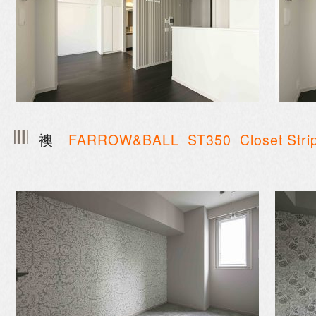
襖
FARROW&BALL
ST350 Closet Stri