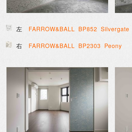
左
FARROW&BALL
BP852 Silvergate
右
FARROW&BALL
BP2303 Peony