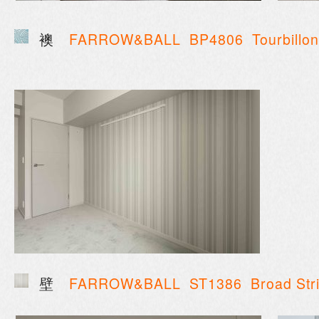
襖
FARROW&BALL
BP4806 Tourbillon
壁
FARROW&BALL
ST1386 Broad Str