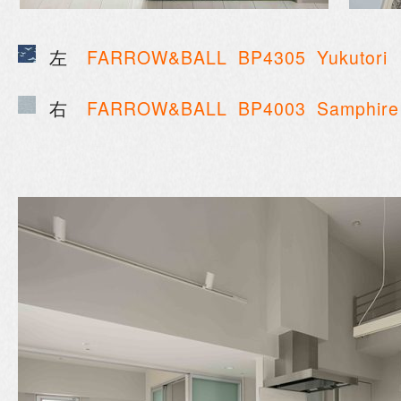
左
FARROW&BALL
BP4305 Yukutori
右
FARROW&BALL
BP4003 Samphire