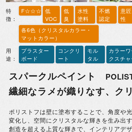
特
F☆☆☆☆
低
低
水性
不燃
意匠
徴：
VOC
臭
塗料
認定
性
各6色（クリスタルカラー・
マットカラー）
用
プラスター
コンクリ
モル
カラーワ
途：
ボード
ート
タル
クスチャ
スパークルペイント
POLIS
繊細なラメが織りなす、ク
ポリストフは壁に塗布することで、角度や
変化し、空間にクリスタルな輝きを生み出
創造を超える上質な輝きで、インテリアデ