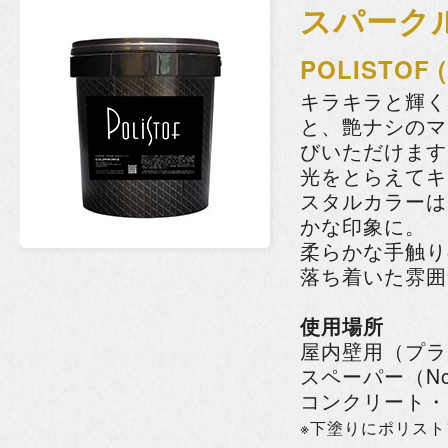
スパーク
POLISTOF
キラキラと輝く
と、艶ナシのマ
びいただけます
光をとらえてキ
スタルカラーは
かな印象に。
柔らかな手触り
落ち着いた雰囲
使用場所
屋内壁用（プラ
スペーパー（No
コンクリート・
※下塗りにポリス