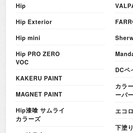
Hip
VALP
Hip Exterior
FARR
Hip mini
Sherw
Hip PRO ZERO
Mand
VOC
DCペ
KAKERU PAINT
カラ
MAGNET PAINT
ーパ
Hip漆喰 サムライ
エコ
カラーズ
下塗