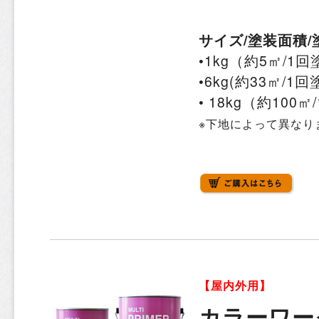
サイズ/塗装面積/
•1kg（約5㎡/1
•6kg(約33㎡/1回
• 18kg（約100
※下地によって異なり
【屋内外用】
カラーワー