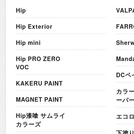
Hip
VALP
Hip Exterior
FARR
Hip mini
Sherw
Hip PRO ZERO
Mand
VOC
DCペ
KAKERU PAINT
カラ
MAGNET PAINT
ーパ
Hip漆喰 サムライ
エコ
カラーズ
下塗