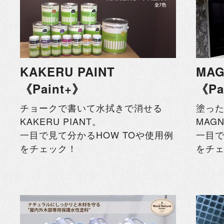
KAKERU PAINT
MAG
《Paint+》
《Pa
チョークで書いて水拭きで消せる
塗っ
KAKERU PIANT。
MAGN
一目で見て分かるHOW TOや使用例
一目で
をチェック！
をチ