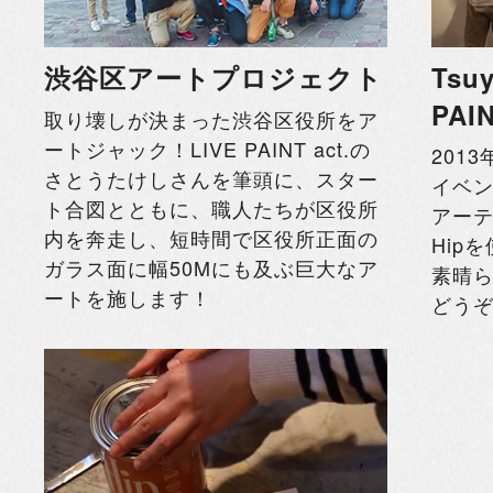
渋谷区アートプロジェクト
Tsuy
PAI
取り壊しが決まった渋谷区役所をア
ートジャック！LIVE PAINT act.の
2013
さとうたけしさんを筆頭に、スター
イベ
ト合図とともに、職人たちが区役所
アーティ
内を奔走し、短時間で区役所正面の
Hip
ガラス面に幅50Mにも及ぶ巨大なア
素晴
ートを施します！
どう