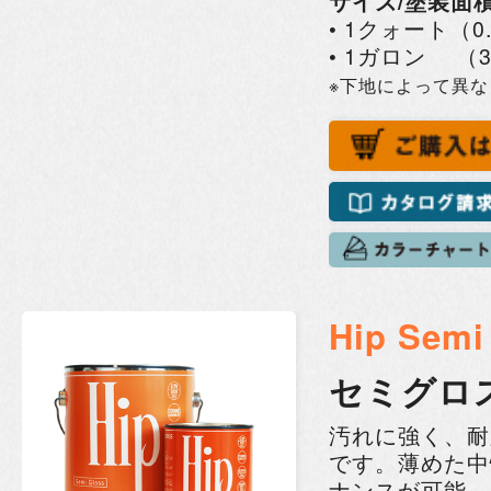
サイズ/塗装面
• 1クォート（0
• 1ガロン （3
※下地によって異
Hip Semi
セミグロ
汚れに強く、耐
です。薄めた中
ナンスが可能。