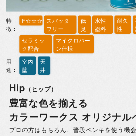
特
F☆☆☆☆
スパッタ
低
水性
耐久
徴：
フリー
臭
塗料
性
セラミッ
マイクロバー
ク配合
ン仕様
用
室内
天
途：
壁
井
Hip
（ヒップ）
豊富な色を揃える
カラーワークス オリジナル
プロの方はもちろん、普段ペンキを使う機