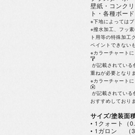
壁紙・コンクリ
ト・各種ボード
※下地によっては
※撥水加工、フッ
ト用等の特殊加工
ペイントできない
※カラーチャートに（
が記載されている
重ねが必要となり
※カラーチャートに（I
が記載されている
おすすめしており
サイズ/塗装面
• 1クォート（0
• 1ガロン （3