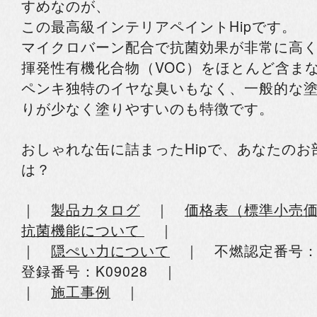
すめなのが、
この最高級インテリアペイントHipです。
マイクロバーン配合で抗菌効果が非常に高
揮発性有機化合物（VOC）をほとんど含ま
ペンキ独特のイヤな臭いもなく、一般的な
りが少なく塗りやすいのも特徴です。
おしゃれな缶に詰まったHipで、あなたの
は？
｜
製品カタログ
｜
価格表（標準小売
抗菌機能について
｜
｜
隠ぺい力について
｜ 不燃認定番号：N
登録番号：K09028 ｜
｜
施工事例
｜