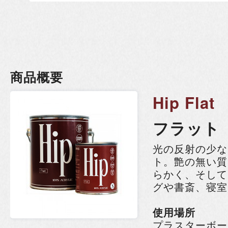
商品概要
Hip Flat
フラット
光の反射の少な
ト。艶の無い質
らかく、そして
グや書斎、寝室
使用場所
プラスターボー