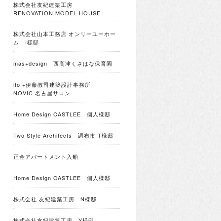
株式会社友紀建築工房
RENOVATION MODEL HOUSE
株式会社山本工務店 オンリーユーホー
ム I様邸
más+design 西高津くさはな保育園
ito.+伊藤教司建築設計事務所
NOVIC 名古屋サロン
Home Design CASTLEE 個人様邸
Two Style Architects 調布市 T様邸
正金アパートメント入船
Home Design CASTLEE 個人様邸
株式会社 友紀建築工房 N様邸
株式会社友紀建築工房 Y様邸