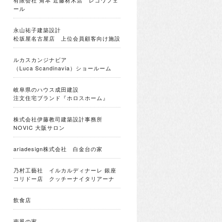
有限会社 角本 近藤材木店 レコワフェ
ール
永山祐子建築設計
松坂屋名古屋店 上位会員顧客向け施設
ルカスカンジナビア
（Luca Scandinavia）ショールーム
岐阜県のハウス成田建設
注文住宅ブランド『ホロスホーム』
株式会社伊藤教司建築設計事務所
NOVIC 大阪サロン
ariadesign株式会社 白金台の家
乃村工藝社 イルカルディナーレ 銀座
コリドー店 クッチーナイタリアーナ
飲食店
南風の家