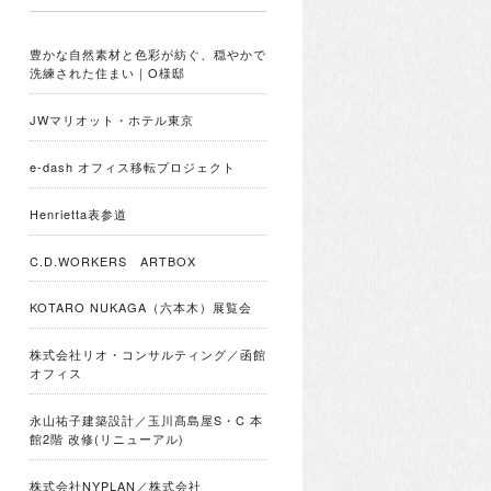
豊かな自然素材と色彩が紡ぐ、穏やかで
洗練された住まい｜O様邸
JWマリオット・ホテル東京
e-dash オフィス移転プロジェクト
Henrietta表参道
C.D.WORKERS ARTBOX
KOTARO NUKAGA（六本木）展覧会
株式会社リオ・コンサルティング／函館
オフィス
永山祐子建築設計／玉川髙島屋S・C 本
館2階 改修(リニューアル)
株式会社NYPLAN／株式会社