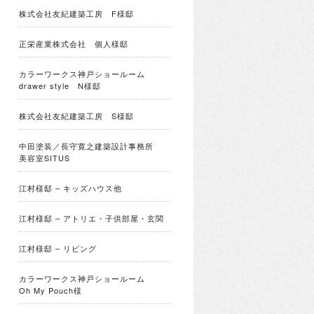
株式会社友紀建築工房 F様邸
正栄産業株式会社 個人様邸
カラーワークス神戸ショールーム
drawer style N様邸
株式会社友紀建築工房 S様邸
中田塗装／長守寛之建築設計事務所
美容室SITUS
江村様邸 – キッズハウス他
江村様邸 – アトリエ・子供部屋・玄関
江村様邸 – リビング
カラーワークス神戸ショールーム
Oh My Pouch様