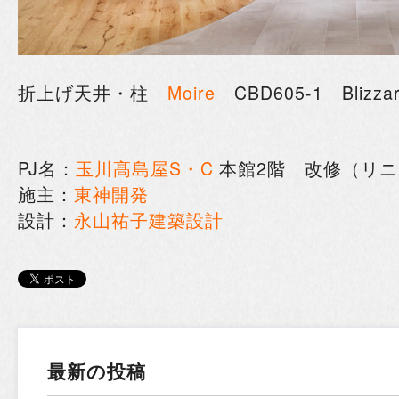
折上げ天井・柱
Moire
CBD605-1 Bliz
PJ名：
玉川髙島屋S・C
本館2階 改修（リ
施主：
東神開発
設計：
永山祐子建築設計
最新の投稿