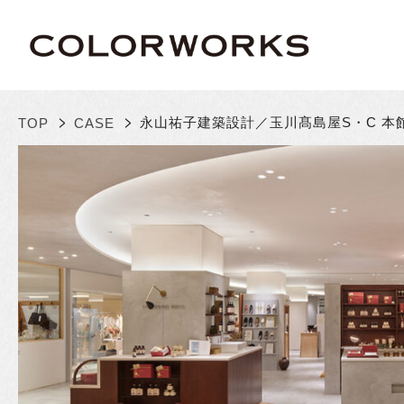
>
>
永山祐子建築設計／玉川髙島屋S・C 本館
TOP
CASE