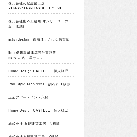
株式会社友紀建築工房
RENOVATION MODEL HOUSE
株式会社山本工務店 オンリーユーホー
ム I様邸
más+design 西高津くさはな保育園
ito.+伊藤教司建築設計事務所
NOVIC 名古屋サロン
Home Design CASTLEE 個人様邸
Two Style Architects 調布市 T様邸
正金アパートメント入船
Home Design CASTLEE 個人様邸
株式会社 友紀建築工房 N様邸
株式会社友紀建築工房 Y様邸