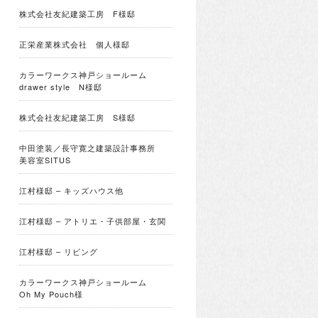
株式会社友紀建築工房 F様邸
正栄産業株式会社 個人様邸
カラーワークス神戸ショールーム
drawer style N様邸
株式会社友紀建築工房 S様邸
中田塗装／長守寛之建築設計事務所
美容室SITUS
江村様邸 – キッズハウス他
江村様邸 – アトリエ・子供部屋・玄関
江村様邸 – リビング
カラーワークス神戸ショールーム
Oh My Pouch様