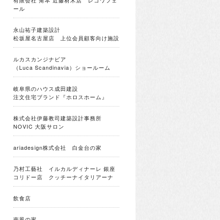
有限会社 角本 近藤材木店 レコワフェ
ール
永山祐子建築設計
松坂屋名古屋店 上位会員顧客向け施設
ルカスカンジナビア
（Luca Scandinavia）ショールーム
岐阜県のハウス成田建設
注文住宅ブランド『ホロスホーム』
株式会社伊藤教司建築設計事務所
NOVIC 大阪サロン
ariadesign株式会社 白金台の家
乃村工藝社 イルカルディナーレ 銀座
コリドー店 クッチーナイタリアーナ
飲食店
南風の家