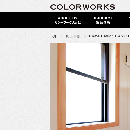
>
>
施工事例
Home Design CAST
TOP