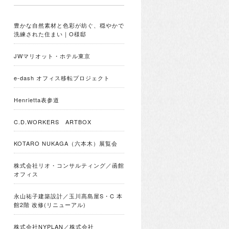
豊かな自然素材と色彩が紡ぐ、穏やかで
洗練された住まい｜O様邸
JWマリオット・ホテル東京
e-dash オフィス移転プロジェクト
Henrietta表参道
C.D.WORKERS ARTBOX
KOTARO NUKAGA（六本木）展覧会
株式会社リオ・コンサルティング／函館
オフィス
永山祐子建築設計／玉川髙島屋S・C 本
館2階 改修(リニューアル)
株式会社NYPLAN／株式会社