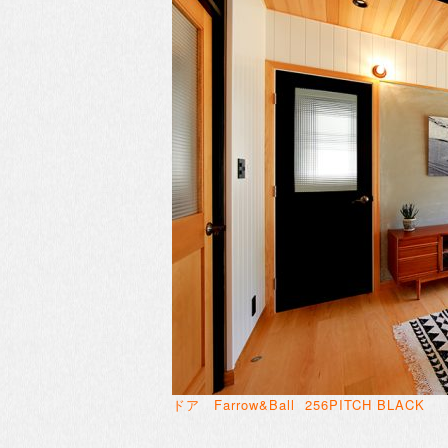
ドア Farrow&Ball 256PITCH BLACK