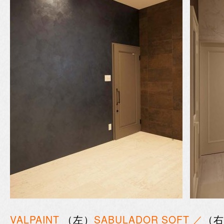
VALPAINT
（左）
SABULADOR SOFT ／
（右