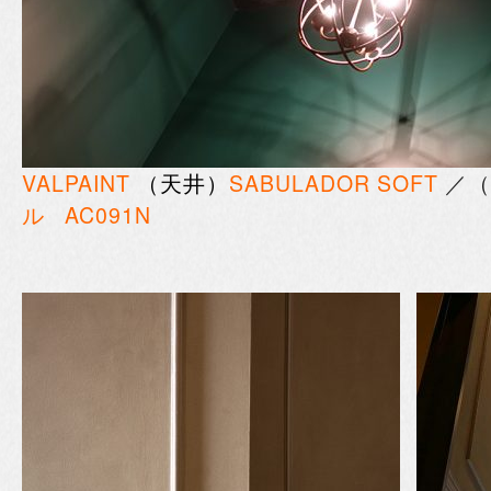
VALPAINT
（天井）
SABULADOR SOFT
／（
ル
AC091N