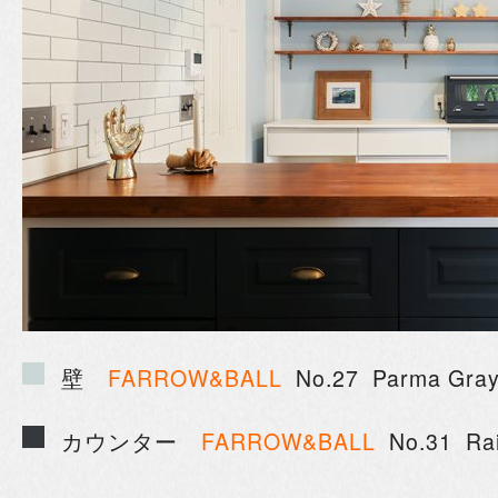
壁
FARROW&BALL
No.27 Parma Gra
カウンター
FARROW&BALL
No.31 Rai