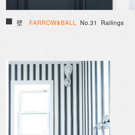
壁
FARROW&BALL
No.31 Railings