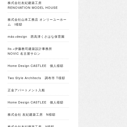
株式会社友紀建築工房
RENOVATION MODEL HOUSE
株式会社山本工務店 オンリーユーホー
ム I様邸
más+design 西高津くさはな保育園
ito.+伊藤教司建築設計事務所
NOVIC 名古屋サロン
Home Design CASTLEE 個人様邸
Two Style Architects 調布市 T様邸
正金アパートメント入船
Home Design CASTLEE 個人様邸
株式会社 友紀建築工房 N様邸
株式会社友紀建築工房 Y様邸