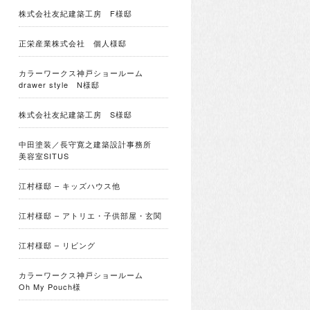
株式会社友紀建築工房 F様邸
正栄産業株式会社 個人様邸
カラーワークス神戸ショールーム
drawer style N様邸
株式会社友紀建築工房 S様邸
中田塗装／長守寛之建築設計事務所
美容室SITUS
江村様邸 – キッズハウス他
江村様邸 – アトリエ・子供部屋・玄関
江村様邸 – リビング
カラーワークス神戸ショールーム
Oh My Pouch様