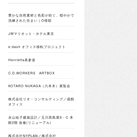
豊かな自然素材と色彩が紡ぐ、穏やかで
洗練された住まい｜O様邸
JWマリオット・ホテル東京
e-dash オフィス移転プロジェクト
Henrietta表参道
C.D.WORKERS ARTBOX
KOTARO NUKAGA（六本木）展覧会
株式会社リオ・コンサルティング／函館
オフィス
永山祐子建築設計／玉川髙島屋S・C 本
館2階 改修(リニューアル)
株式会社NYPLAN／株式会社