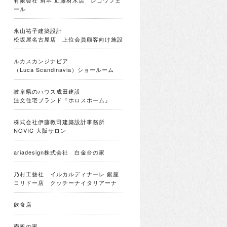
有限会社 角本 近藤材木店 レコワフェ
ール
永山祐子建築設計
松坂屋名古屋店 上位会員顧客向け施設
ルカスカンジナビア
（Luca Scandinavia）ショールーム
岐阜県のハウス成田建設
注文住宅ブランド『ホロスホーム』
株式会社伊藤教司建築設計事務所
NOVIC 大阪サロン
ariadesign株式会社 白金台の家
乃村工藝社 イルカルディナーレ 銀座
コリドー店 クッチーナイタリアーナ
飲食店
南風の家