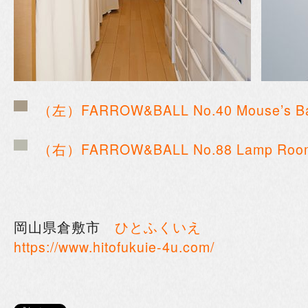
（左）FARROW&BALL No.40 Mouse’s B
（右）FARROW&BALL No.88 Lamp Room
岡山県倉敷市
ひとふくいえ
https://www.hitofukuie-4u.com/