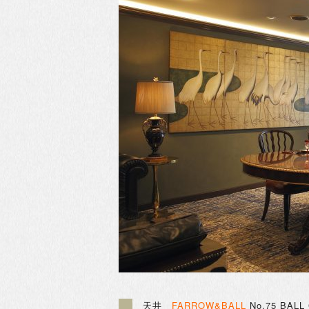
天井
FARROW&BALL
No.75 BALL