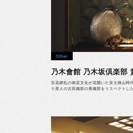
Other
乃木會館 乃木坂倶楽部 
百花繚乱の南蛮文化が花開いた安土桃山時
り茶人の古田織部の青織部をリスペクトし