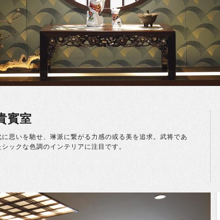
貴賓室
代に思いを馳せ、琳派に繋がる力感の或る美を追求。武将であ
たシックな色調のインテリアに注目です。