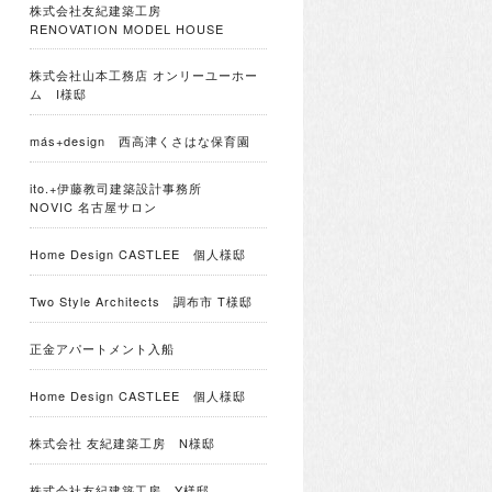
株式会社友紀建築工房
RENOVATION MODEL HOUSE
株式会社山本工務店 オンリーユーホー
ム I様邸
más+design 西高津くさはな保育園
ito.+伊藤教司建築設計事務所
NOVIC 名古屋サロン
Home Design CASTLEE 個人様邸
Two Style Architects 調布市 T様邸
正金アパートメント入船
Home Design CASTLEE 個人様邸
株式会社 友紀建築工房 N様邸
株式会社友紀建築工房 Y様邸