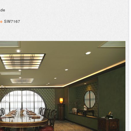
ade
de
SW7167