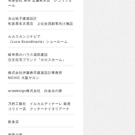
有限会社 角本 近藤材木店 レコワフェ
ール
永山祐子建築設計
松坂屋名古屋店 上位会員顧客向け施設
ルカスカンジナビア
（Luca Scandinavia）ショールーム
岐阜県のハウス成田建設
注文住宅ブランド『ホロスホーム』
株式会社伊藤教司建築設計事務所
NOVIC 大阪サロン
ariadesign株式会社 白金台の家
乃村工藝社 イルカルディナーレ 銀座
コリドー店 クッチーナイタリアーナ
飲食店
南風の家