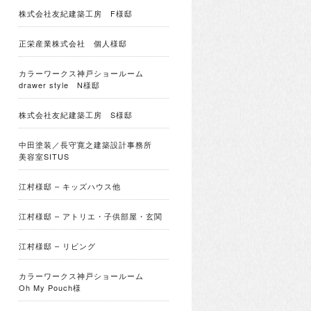
株式会社友紀建築工房 F様邸
正栄産業株式会社 個人様邸
カラーワークス神戸ショールーム
drawer style N様邸
株式会社友紀建築工房 S様邸
中田塗装／長守寛之建築設計事務所
美容室SITUS
江村様邸 – キッズハウス他
江村様邸 – アトリエ・子供部屋・玄関
江村様邸 – リビング
カラーワークス神戸ショールーム
Oh My Pouch様