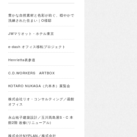
豊かな自然素材と色彩が紡ぐ、穏やかで
洗練された住まい｜O様邸
JWマリオット・ホテル東京
e-dash オフィス移転プロジェクト
Henrietta表参道
C.D.WORKERS ARTBOX
KOTARO NUKAGA（六本木）展覧会
株式会社リオ・コンサルティング／函館
オフィス
永山祐子建築設計／玉川髙島屋S・C 本
館2階 改修(リニューアル)
株式会社NYPLAN／株式会社