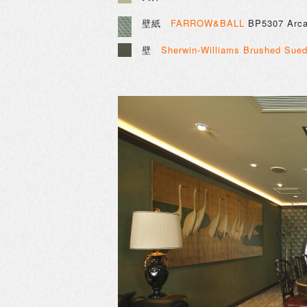
壁紙
FARROW&BALL
BP5307 Arc
壁
Sherwin-Williams
Brushed Sue