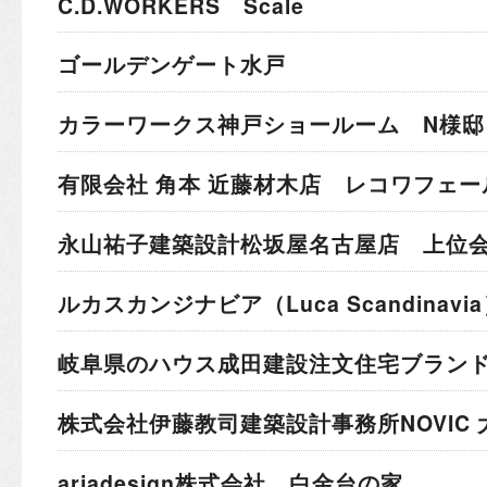
C.D.WORKERS Scale
ゴールデンゲート水戸
カラーワークス神戸ショールーム N様邸
有限会社 角本 近藤材木店 レコワフェー
永山祐子建築設計
松坂屋名古屋店 上位
ルカスカンジナビア
（Luca Scandina
岐阜県のハウス成田建設
注文住宅ブラン
株式会社伊藤教司建築設計事務所
NOVIC
ariadesign株式会社 白金台の家