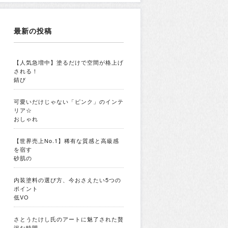
最新の投稿
【人気急増中】塗るだけで空間が格上げ
される！
錆び
可愛いだけじゃない「ピンク」のインテ
リア☆
おしゃれ
【世界売上No.1】稀有な質感と高級感
を宿す
砂肌の
内装塗料の選び方、今おさえたい5つの
ポイント
低VO
さとうたけし氏のアートに魅了された贅
沢な時間