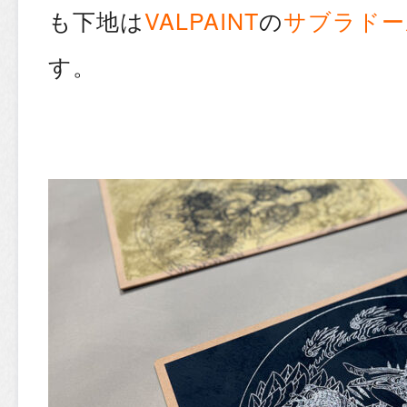
も下地は
VALPAINT
の
サブラドー
す。