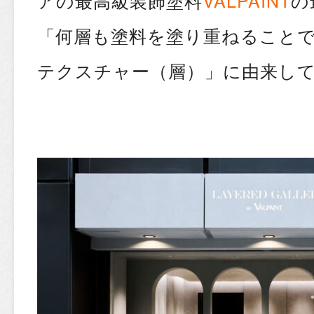
アの最高級装飾塗料
VALPAINT
の
「何層も塗料を塗り重ねること
テクスチャー（層）」に由来し