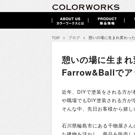
>
>
ブログ
憩いの場に生まれ変わっ
TOP
憩いの場に生まれ
Farrow&Bal
近年、DIYで塗装をされる方
や職場でもDIY塗装される方が
そんな中、先日お客様から嬉し
石川県輪島市にある干物屋さん
た建物を活かし、商品を販売し