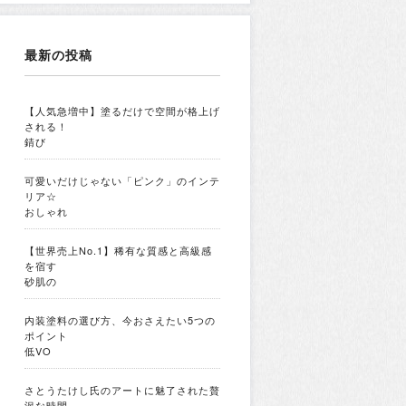
最新の投稿
【人気急増中】塗るだけで空間が格上げ
される！
錆び
可愛いだけじゃない「ピンク」のインテ
リア☆
おしゃれ
【世界売上No.1】稀有な質感と高級感
を宿す
砂肌の
内装塗料の選び方、今おさえたい5つの
ポイント
低VO
さとうたけし氏のアートに魅了された贅
沢な時間