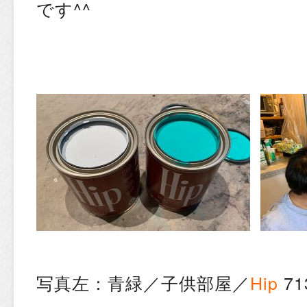
です^^
写真左：青緑／子供部屋／
Hip
71