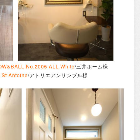
W&BALL No.2005 ALL White
/三井ホーム様
t Antoine
/アトリエアンサンブル様