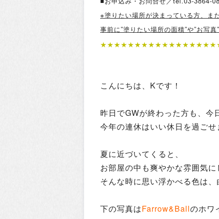
■お申込み・お問合せ／tel.03-386
※塗りたい場所が決まっている方、ま
事前に”塗りたい場所の面積”や”お写
★★★★★★★★★★★★★★★★★
こんにちは、Kです！
昨日でGWが終わった方も、今
今年の連休はいい休日を過ごせ
夏に近づいてくると、
お部屋の中も爽やかな雰囲気に
そんな時に思い浮かべる色は、
下の写真は
Farrow&Ball
のホワ