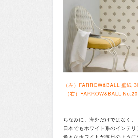
（左）
FARROW&BALL
壁紙 BP
（右）FARROW&BALL No.200
ちなみに、海外だけではなく、
日本でもホワイト系のインテリ
色々なホワイトが毎日のように