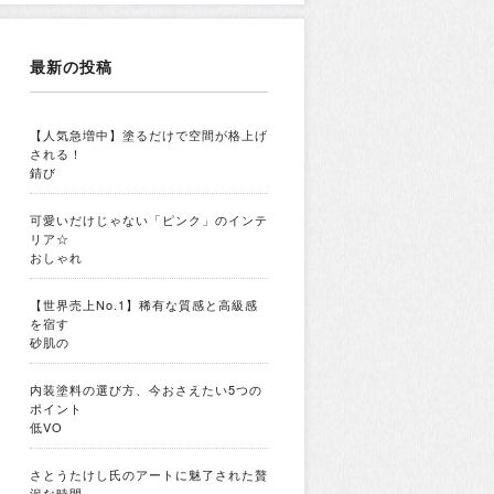
最新の投稿
【人気急増中】塗るだけで空間が格上げ
される！
錆び
可愛いだけじゃない「ピンク」のインテ
リア☆
おしゃれ
【世界売上No.1】稀有な質感と高級感
を宿す
砂肌の
内装塗料の選び方、今おさえたい5つの
ポイント
低VO
さとうたけし氏のアートに魅了された贅
沢な時間