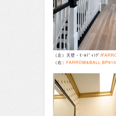
（左）天壁・ﾓｰﾙﾃﾞｨﾝｸﾞ/
FARRO
（右
）FARROW&BALL BP910 S