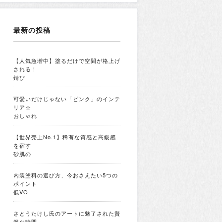
最新の投稿
【人気急増中】塗るだけで空間が格上げ
される！
錆び
可愛いだけじゃない「ピンク」のインテ
リア☆
おしゃれ
【世界売上No.1】稀有な質感と高級感
を宿す
砂肌の
内装塗料の選び方、今おさえたい5つの
ポイント
低VO
さとうたけし氏のアートに魅了された贅
沢な時間