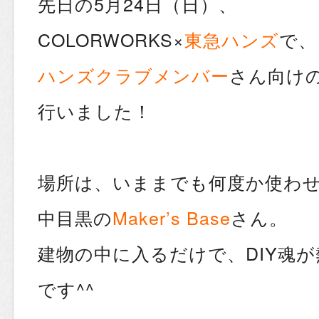
先日の5月24日（日）、
COLORWORKS×
東急ハンズ
で、
ハンズクラブメンバー
さん向け
行いました！
場所は、いままでも何度か使わ
中目黒の
Maker’s Base
さん。
建物の中に入るだけで、DIY魂
です^^