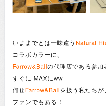
いままでとは一味違う
Natural H
コラボカラーに、
Farrow&Ball
の代理店である参加
すぐに MAXにww
何せ
Farrow&Ball
を扱う私たちが
ファンでもある！