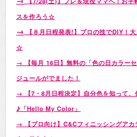
→
【7/28(土)
】プレ＆現役ママへ！お手
スを作ろう☆
→
【８月日程発表!
】プロの技でDIY！
☆
→ 【毎月 16日】無料の「色の日カラー
ジュールがでました！
→ 【7・8月日程決定】自分色を知って
♪「
Hello My Color
」
→ 【プロ向け】C&Cフィニッシングアカ