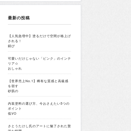
最新の投稿
【人気急増中】塗るだけで空間が格上げ
される！
錆び
可愛いだけじゃない「ピンク」のインテ
リア☆
おしゃれ
【世界売上No.1】稀有な質感と高級感
を宿す
砂肌の
内装塗料の選び方、今おさえたい5つの
ポイント
低VO
さとうたけし氏のアートに魅了された贅
沢な時間