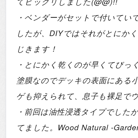
てビックリしました(@@)!!
・ベンダーがセットで付いてい
したが、DIYではそれがとにか
じきます！
・とにかく乾くのが早くてびっ
塗膜なのでデッキの表面にある
ゲも抑えられて、息子も裸足で
・前回は油性浸透タイプでした
てました。Wood Natural -Ga