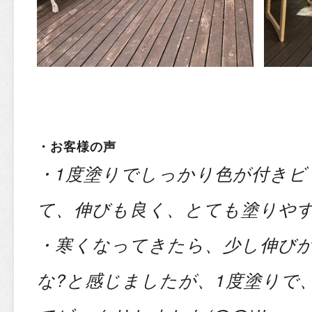
・
お客様の声
・1
度塗りでしっかり色が付きビ
て、伸びも良く、とても塗りや
・寒くなってきたら、少し伸び
な
?
と感じましたが、
1
度塗りで