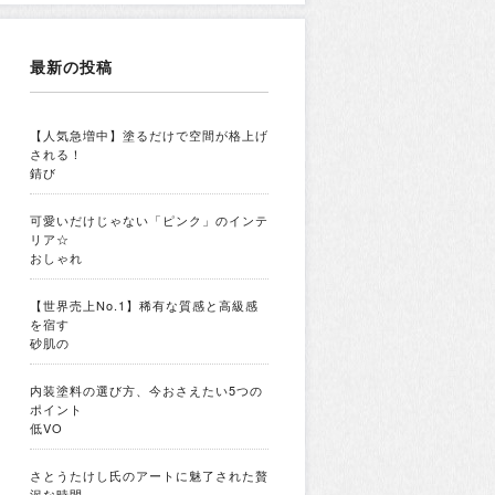
最新の投稿
【人気急増中】塗るだけで空間が格上げ
される！
錆び
可愛いだけじゃない「ピンク」のインテ
リア☆
おしゃれ
【世界売上No.1】稀有な質感と高級感
を宿す
砂肌の
内装塗料の選び方、今おさえたい5つの
ポイント
低VO
さとうたけし氏のアートに魅了された贅
沢な時間