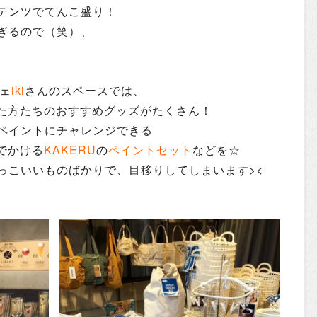
テンツでてんこ盛り！
ぎるので（笑）、
ェ
iki
さんのスペースでは、
した方たちのおすすめグッズがたくさん！
ペイントにチャレンジできる
でかける
KAKERU
の
ペイントセット
などを☆
っこいいものばかりで、目移りしてしまいます><