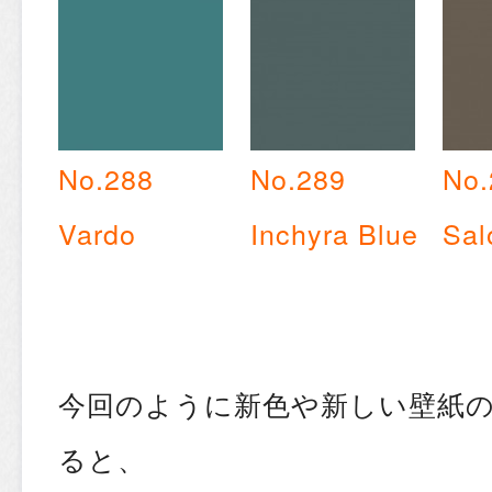
No.288
No.289
No.
Vardo
Inchyra Blue
Sal
今回のように新色や新しい壁紙
ると、