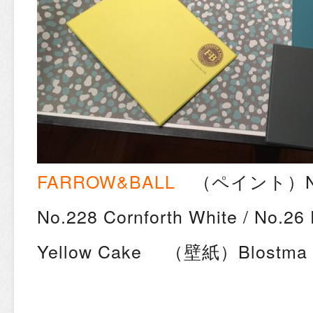
FARROW&BALL
（ペイント）No.2
No.228 Cornforth White / No.26
Yellow Cake （壁紙）Blostma 