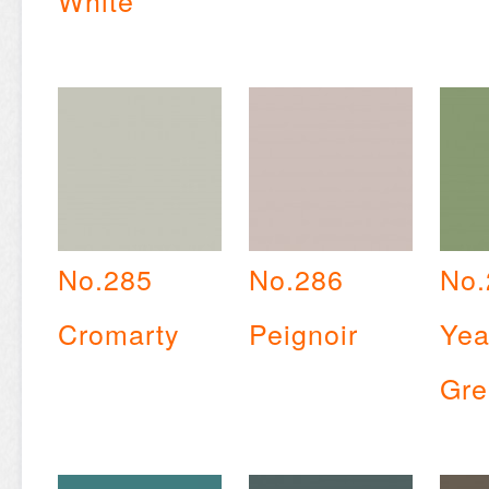
White
No.285
No.286
No.
Cromarty
Peignoir
Yea
Gre