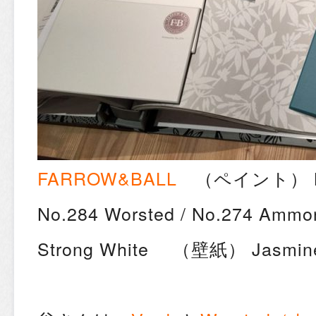
FARROW&BALL
（ペイント） No.2
No.284 Worsted / No.274 Ammon
Strong White （壁紙） Jasmin