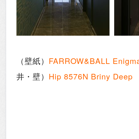
（壁紙）
FARROW&BALL
Enigm
井・壁）
Hip
8576N Briny Deep