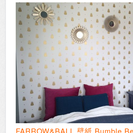
FARROW&BALL 壁紙 Bumble B