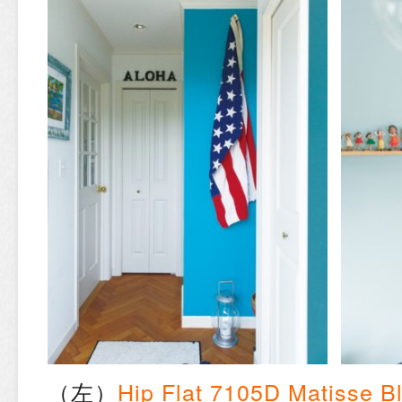
（左）
Hip Flat 7105D Matisse B