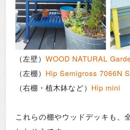
（左壁）
WOOD NATURAL Ga
（左棚）
Hip Semigross 7066N S
（右棚・植木鉢など）
Hip mini
これらの棚やウッドデッキも、