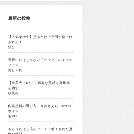
最新の投稿
【人気急増中】塗るだけで空間が格上げ
される！
錆び
可愛いだけじゃない「ピンク」のインテ
リア☆
おしゃれ
【世界売上No.1】稀有な質感と高級感
を宿す
砂肌の
内装塗料の選び方、今おさえたい5つの
ポイント
低VO
さとうたけし氏のアートに魅了された贅
沢な時間