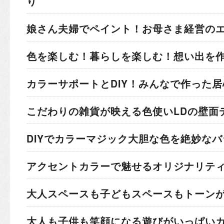
り
娘さん夫婦でペイント！
お母さま経営の
色を楽しむ！暮らしを楽しむ！
想い出を
カラーサポートとDIY！
みんなで作った居
こだわりの雑貨が映える色使い
LDの壁面
DIYでカラーマジック
大胆な色を絶妙なバ
アクセントカラーで魅せる
オリジナリテ
大人スペースも子どもスペースも
トーン
大人も子供も笑顔になる
遊びがいっぱい