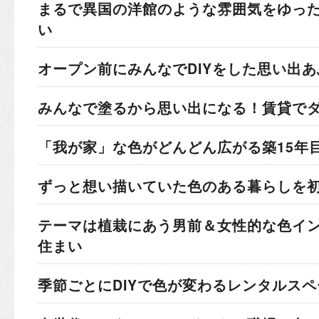
まるで異国の洋館のような雰囲気を
ゆっ
い
オープン前にみんなでDIYをした
思い出あ
みんなで塗るから思い出になる！
賃貸で
「我が家」な色がどんどん広がる
築15年
ずっと想い描いていた色のある暮らしを
テーマは植栽にあう男前＆女性的な色
イ
住まい
季節ごとにDIYで色が変わる
レンタルスペ