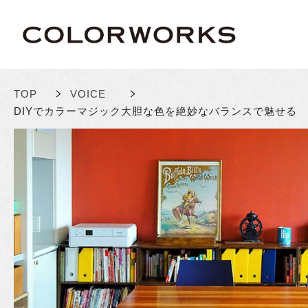
>
>
TOP
VOICE
DIYでカラーマジック
大胆な色を絶妙なバランスで魅せる