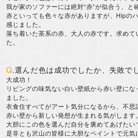
我が家のソファーには絶対“赤”が似合う、と
赤といっても色々な赤がありますが、Hipの
感じました。
落ち着いた茶系の赤、大人の赤です。求めて
た。
Q
.選んだ色は成功でしたか、失敗で
大成功！
リビングの味気ない白い壁紙から赤い壁にな
ました。
衣食住すべてがアート気分になるから、不思
赤い壁から新しい発想が生まれる気がします
大胆にこの色を選んだ自分を褒めてあげたい
是非とも沢山の皆様に大胆なペイントで元気