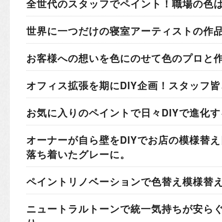
全世代のスタッフでペイント！
職場の色
世界に一つだけの寝室
アーティストの作
お客様への想いを色にのせて
色のプロと
オフィス拡張を期にDIY企画！
スタッフ皆
お気に入りのペイントで
日々DIYで進化
オーナーが自ら壁をDIYでお店の模様替え
落ち着いたグレーに。
ペイントリノベーションで色替え模様替
ニュートラルトーンで統一
気持ちが安ら