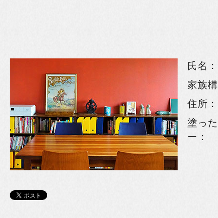
氏名：
家族構
住所：
塗った
ー：