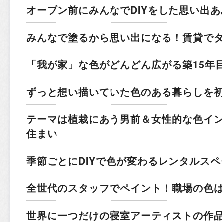
オープン前にみんなでDIYをした
思い出あ
みんなで塗るから思い出になる！
賃貸で
「我が家」な色がどんどん広がる
築15年
ずっと想い描いていた色のある暮らしを
テーマは植栽にあう男前＆女性的な色
イ
住まい
季節ごとにDIYで色が変わる
レンタルスペ
全世代のスタッフでペイント！
職場の色
世界に一つだけの寝室
アーティストの作