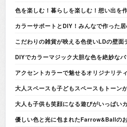
色を楽しむ！暮らしを楽しむ！
想い出を
カラーサポートとDIY！
みんなで作った居
こだわりの雑貨が映える色使い
LDの壁面
DIYでカラーマジック
大胆な色を絶妙なバ
アクセントカラーで魅せる
オリジナリテ
大人スペースも子どもスペースも
トーン
大人も子供も笑顔になる
遊びがいっぱい
優しい色と光に包まれた
Farrow&Ball