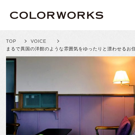
>
>
TOP
VOICE
まるで異国の洋館のような雰囲気を
ゆったりと漂わせるお