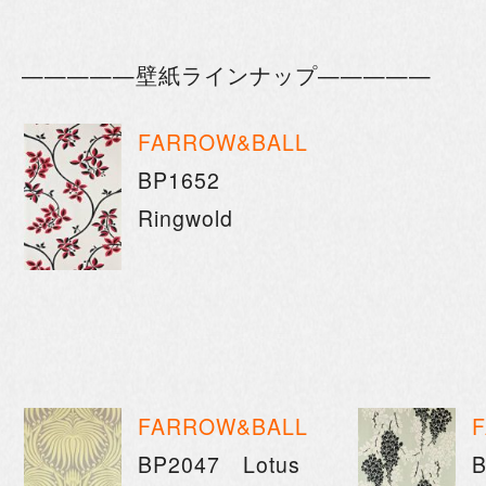
—————壁紙ラインナップ—————
FARROW&BALL
BP1652
Ringwold
FARROW&BALL
BP2047 Lotus
B