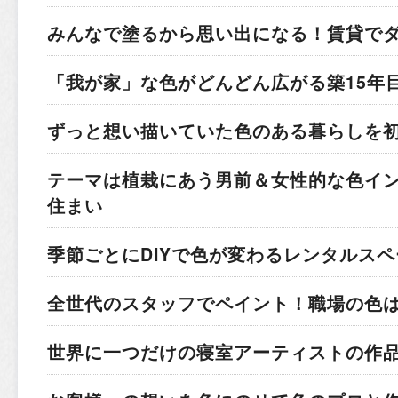
みんなで塗るから思い出になる！
賃貸で
「我が家」な色がどんどん広がる
築15年
ずっと想い描いていた色のある暮らしを
テーマは植栽にあう男前＆女性的な色
イ
住まい
季節ごとにDIYで色が変わる
レンタルスペ
全世代のスタッフでペイント！
職場の色
世界に一つだけの寝室
アーティストの作