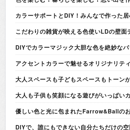
カラーサポートとDIY！
みんなで作った居
こだわりの雑貨が映える色使い
LDの壁面
DIYでカラーマジック
大胆な色を絶妙なバ
アクセントカラーで魅せる
オリジナリテ
大人スペースも子どもスペースも
トーン
大人も子供も笑顔になる
遊びがいっぱい
優しい色と光に包まれた
Farrow&Ball
DIYで、誰にもできない
自分たちだけの空