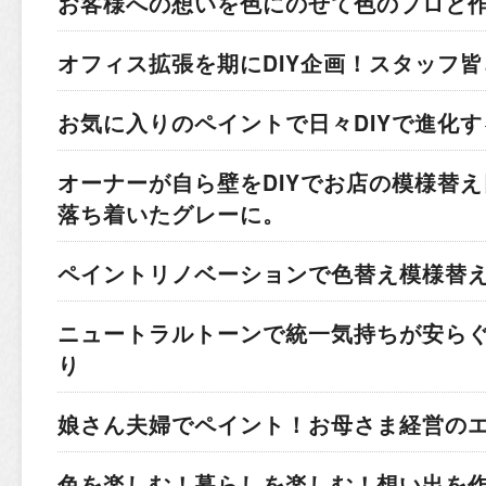
お客様への想いを色にのせて
色のプロと
オフィス拡張を期にDIY企画！
スタッフ皆
お気に入りのペイントで
日々DIYで進化
オーナーが自ら壁をDIYでお店の模様替え
落ち着いたグレーに。
ペイントリノベーションで色替え模様替
ニュートラルトーンで統一
気持ちが安ら
り
娘さん夫婦でペイント！
お母さま経営の
色を楽しむ！暮らしを楽しむ！
想い出を