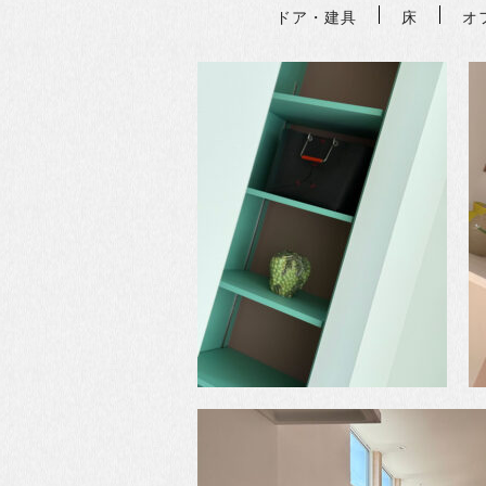
ドア・建具
床
オ