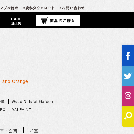
 and Orange
漆喰
Wood Natural-Garden-
PC
VALPAINT
下・玄関
和室