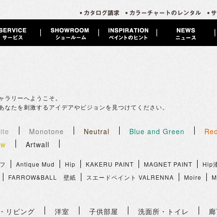
ャラリーへようこそ。
あなたを刺激するアイデアやビジョンを見つけてください。
ite
Monotone
Neutral
Blue and Green
Red
ow
Artwall
フ
Antique Mud
Hip
KAKERU PAINT
MAGNET PAINT
Hip
FARROW&BALL 壁紙
スエードペイント VALRENNA
Moire
M
・リビング
洋室
子供部屋
洗面所・トイレ
廊