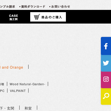
 and Orange
漆喰
Wood Natural-Garden-
PC
VALPAINT
下・玄関
和室