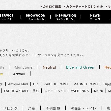
ャラリーへようこそ。
あなたを刺激するアイデアやビジョンを見つけてください。
ite
Monotone
Neutral
Blue and Green
Red
ow
Artwall
フ
Antique Mud
Hip
KAKERU PAINT
MAGNET PAINT
Hip
FARROW&BALL 壁紙
スエードペイント VALRENNA
Moire
M
・リビング
洋室
子供部屋
洗面所・トイレ
廊