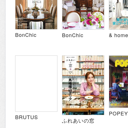
BonChic
BonChic
& hom
POPEY
BRUTUS
ふれあいの窓