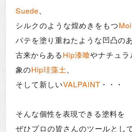
Suede
、
シルクのような煌めきをもつ
Moi
パテを塗り重ねたような凹凸の
古来からある
Hip漆喰
やナチュラ
象の
Hip珪藻土
、
そして新しい
VALPAINT
・・・
そんな個性を表現できる塗料を
ぜひプロの皆さんのツールとし