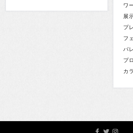
ワ
展
プ
フ
パ
プ
カ