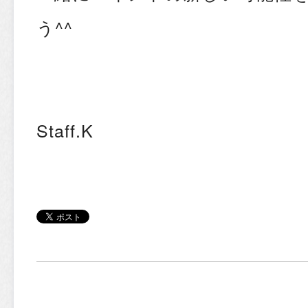
う^^
Staff.K