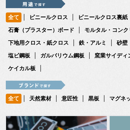
|
|
全て
ビニールクロス
ビニールクロス裏紙
|
石膏（プラスター）ボード
モルタル・コンク
|
|
下地用クロス・紙クロス
鉄・アルミ
砂壁
|
|
塩ビ鋼板
ガルバリウム鋼板
窯業サイディ
|
ケイカル板
|
|
|
|
全て
天然素材
意匠性
黒板
マグネ