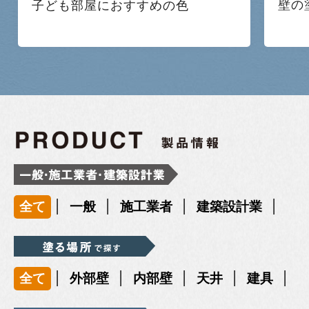
壁の
子ども部屋におすすめの色
|
|
|
|
全て
一般
施工業者
建築設計業
|
|
|
|
|
全て
外部壁
内部壁
天井
建具