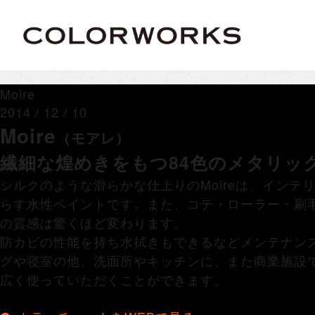
Moire
2014 / 12 / 10
Moire
（モアレ）
繊細な煌めきをもつ84色のメタリッ
シルクのような滑らかな仕上りのMoireは、インテ
らす水性ペイントです。また、コテ・ローラー・刷
の質感は驚くほど変わります。
防カビの性能を持ち水拭きもできるなどメンテナン
グや寝室の他、洗面所やキッチンに、また商業施設
広く使っていただくことができます。