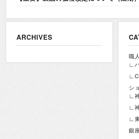
ARCHIVES
CA
職
∟
∟
シ
∟
∟
∟
銀