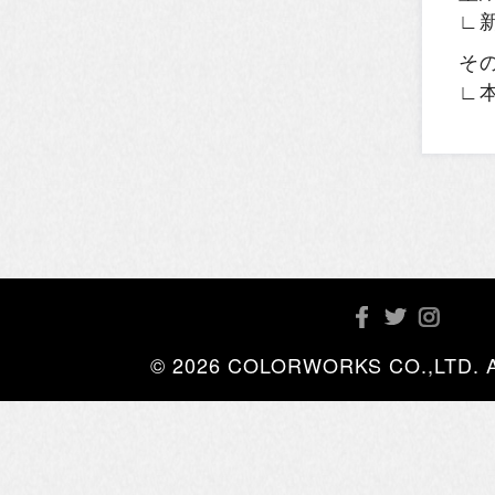
∟
そ
∟
© 2026 COLORWORKS CO.,LTD. All