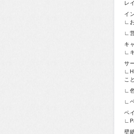
レ
イ
∟
∟
キ
∟
サ
∟H
こ
∟
∟
ペ
∟P
壁