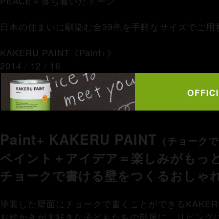
PEACE＝落ち着いたトーン
日本の住まいに馴染む全39色を手軽なサイズでご用
KAKERU PAINT《Paint+》
2014 / 12 / 16
Paint+ KAKERU PAINT
（チョークで
ペイント＋アイデア＝楽しみがもっ
チョークで書ける壁をつくるおしゃ
塗装した壁面にチョークで書くことができるKAKERU 
お絵かきが大好きな子どもたちの部屋に、リビング