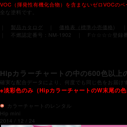
VOC（揮発性有機化合物）を含まないゼロVOCの
全な塗料です。
｜
製品カタログ
｜
価格表（標準小売価格
)
｜ 不燃認定番号：NM-1902 ｜ F☆☆☆☆登録番
Hipカラーチャートの中の600色以
確実な配合データにより、何度でも同じ色をお届け
※淡彩色のみ（HipカラーチャートのW末尾の
カラーチャートのレンタル
Hip mini
2014 / 12 / 24