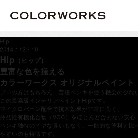
Hip
2014 / 12 / 10
Hip
（ヒップ）
豊富な色を揃える
カラーワークス オリジナルペイント
プロの方はもちろん、普段ペンキを使う機会の少な
この最高級インテリアペイントHipです。
マイクロバーン配合で抗菌効果が非常に高く、
揮発性有機化合物（VOC）をほとんど含まない安心
ペンキ独特のイヤな臭いもなく、一般的な塗料と比
やすいのも特徴です。