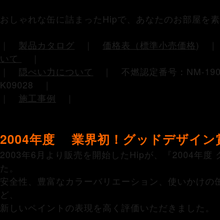
おしゃれな缶に詰まったHipで、あなたのお部屋を
｜
製品カタログ
｜
価格表（標準小売価格
)
いて
｜
｜
隠ぺい力について
｜ 不燃認定番号：NM-19
K09028 ｜
｜
施工事例
｜
2004年度 業界初！グッドデザイン
2003年6月より販売を開始したHipが、『2004年
た。
安全性、豊富なカラーバリエーション、使いかけの
ど、
新しいペイントの表現を高く評価いただきました。