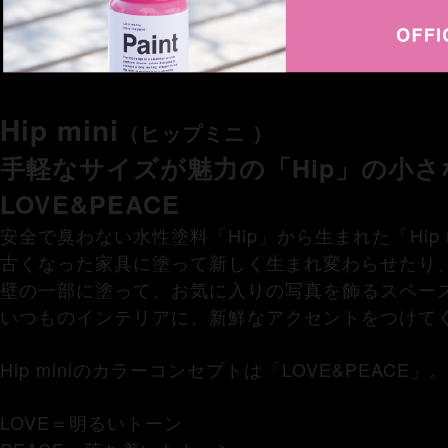
Hip mini
（ヒップミニ ）
手軽なサイズが魅力の「Hip」の小さな妹
LOVE&PEACE
安全で臭わない水性塗料「Hip」から生まれた「Hip m
古くなった家具に塗って新しく生まれ変わらせたり
壁の一部に塗って、お気に入りの写真を飾るスペー
いつものインテリアに、新鮮なアクセントをつけて
Hip miniのカラーコンセプトは「LOVE&PEACE」。
LOVE＝明るいトーン