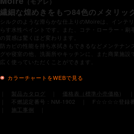
Moire
（モアレ）
繊細な煌めきをもつ84色のメタリッ
シルクのような滑らかな仕上りのMoireは、インテ
らす水性ペイントです。また、コテ・ローラー・刷
の質感は驚くほど変わります。
防カビの性能を持ち水拭きもできるなどメンテナン
グや寝室の他、洗面所やキッチンに、また商業施設
広く使っていただくことができます。
カラーチャートをWEBで見る
｜
製品カタログ
｜
価格表（標準小売価格
)
｜ 不燃認定番号：NM-1902 ｜ F☆☆☆☆登録番
｜
施工事例
｜