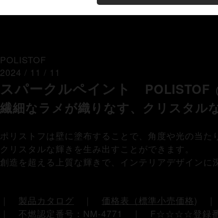
POLISTOF
2024 / 11 / 11
スパークルペイント
POLISTOF
繊細なラメが織りなす、クリスタル
ポリストフは壁に塗布することで、角度や光の当た
クリスタルな輝きを生み出すことができます。
創造を超える上質な輝きで、インテリアデザインに
｜
製品カタログ
｜
価格表（標準小売価格
)
｜ 不燃認定番号：NM-4771 ｜ F☆☆☆☆登録番号：