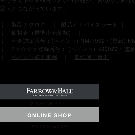
を使って塗料を作ろうという情熱が、真似のできな
質へとつながっています。
｜
製品カタログ
｜
製品アドバイスシート
｜
｜
価格表（標準小売価格
)
｜
｜ 不燃認定番号：(ペイント) NM-1902 / (壁紙) NM
｜ F☆☆☆☆登録番号： (ペイント) K09029 / (壁紙
｜
ペイント施工事例
｜
壁紙施工事例
｜