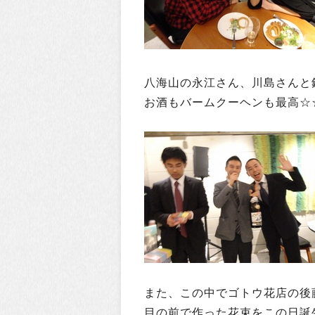
八海山
の永江さん、川島さんと
お酒も
バームクーヘン
も最高☆
また、この中で
ゴトウ花店
の後
目の前で作った花束をこの日誕