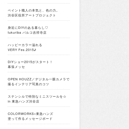
ペイント職人の本気と、色の力。
渋谷区役所アートプロジェクト
身近にDIYのある暮らし♡
tukuriba パルコ吉祥寺店
ハッピーカラー溢れる
VERY Fes.2015♪
DIYショー2015がスタート！
幕張メッセ
OPEN HOUZZ／デジタル一眼カメラで
撮るインテリア写真のコツ
ステンシルで特別なミニスツールを☆
in 東急ハンズ渋谷店
COLORWORKS×東急ハンズ
塗って作るメッセージボード