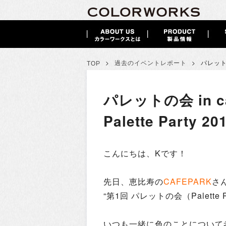
>
>
過去のイベントレポート
パレットの
TOP
パレットの会 in ca
Palette Party 20
こんにちは、Kです！
先日、恵比寿の
CAFEPARK
さ
“第1回 パレットの会（Palette
いつも一緒に色のことについて