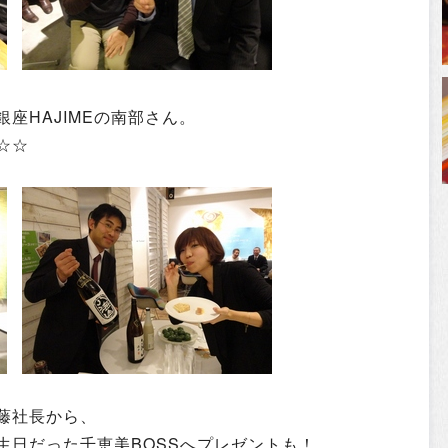
銀座HAJIME
の南部さん。
☆☆
藤社長から、
生日だった千恵美BOSSへプレゼントも！