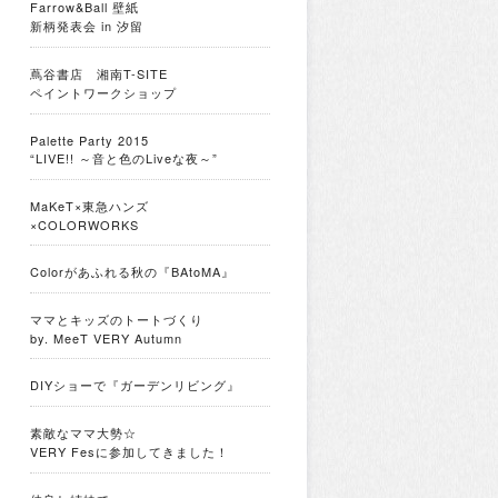
Farrow&Ball 壁紙
新柄発表会 in 汐留
蔦谷書店 湘南T-SITE
ペイントワークショップ
Palette Party 2015
“LIVE!! ～音と色のLiveな夜～”
MaKeT×東急ハンズ
×COLORWORKS
Colorがあふれる秋の『BAtoMA』
ママとキッズのトートづくり
by. MeeT VERY Autumn
DIYショーで『ガーデンリビング』
素敵なママ大勢☆
VERY Fesに参加してきました！