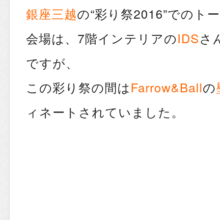
銀座三越
の“彩り祭2016”でのト
会場は、7階インテリアの
IDS
さ
ですが、
この彩り祭の間は
Farrow&Ball
の
ィネートされていました。