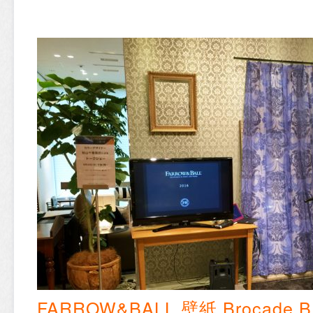
FARROW&BALL 壁紙 Brocade B