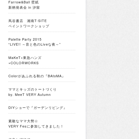
Farrow&Ball 壁紙
新柄発表会 in 汐留
蔦谷書店 湘南T-SITE
ペイントワークショップ
Palette Party 2015
“LIVE!! ～音と色のLiveな夜～”
MaKeT×東急ハンズ
×COLORWORKS
Colorがあふれる秋の『BAtoMA』
ママとキッズのトートづくり
by. MeeT VERY Autumn
DIYショーで『ガーデンリビング』
素敵なママ大勢☆
VERY Fesに参加してきました！