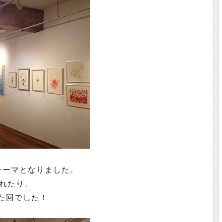
テーマとなりました。
られたり、
た回でした！