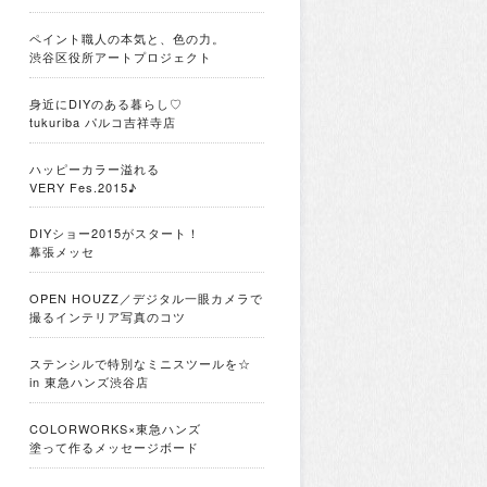
ペイント職人の本気と、色の力。
渋谷区役所アートプロジェクト
身近にDIYのある暮らし♡
tukuriba パルコ吉祥寺店
ハッピーカラー溢れる
VERY Fes.2015♪
DIYショー2015がスタート！
幕張メッセ
OPEN HOUZZ／デジタル一眼カメラで
撮るインテリア写真のコツ
ステンシルで特別なミニスツールを☆
in 東急ハンズ渋谷店
COLORWORKS×東急ハンズ
塗って作るメッセージボード